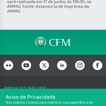
será realizada em 17 de junho, às 19h30, na
AMMG. Fonte: Assessoria de Imprensa da
AMMG
Telefone: (61) 3445 5900
Email: cfm@portalmedico.org.br
Aviso de Privacidade
SGAS 616, Conjunto D, Lote 115, L2 Sul, Brasília/DF - CEP: 70200-760 -
Nós usamos cookies para melhorar sua experiência de