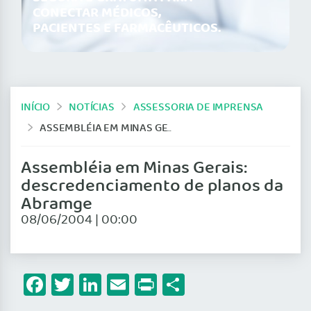
CONECTAR MÉDICOS,
PACIENTES E FARMACÊUTICOS.
INÍCIO
NOTÍCIAS
ASSESSORIA DE IMPRENSA
ASSEMBLÉIA EM MINAS GERAIS: DESCREDENCIAMENTO DE PLANOS DA ABRAMGE
Assembléia em Minas Gerais:
descredenciamento de planos da
Abramge
08/06/2004 | 00:00
Facebook
Twitter
LinkedIn
Email
Print
Share