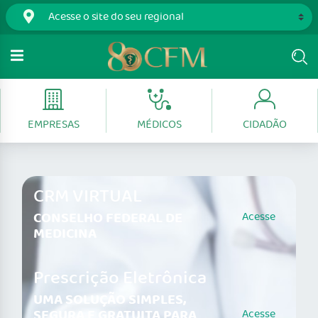
EMPRESAS
MÉDICOS
CIDADÃO
CRM VIRTUAL
CONSELHO FEDERAL DE
Acesse
MEDICINA
Prescrição Eletrônica
UMA SOLUÇÃO SIMPLES,
SEGURA E GRATUITA PARA
Acesse