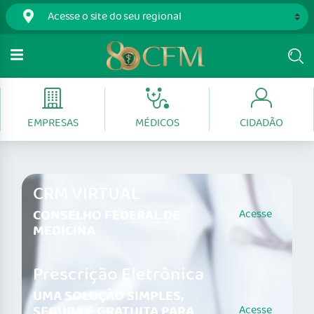
EMPRESAS
MÉDICOS
CIDADÃO
CRM VIRTUAL
CONSELHO FEDERAL DE
Acesse
MEDICINA
Prescrição Eletrônica
UMA SOLUÇÃO SIMPLES,
SEGURA E GRATUITA PARA
Acesse