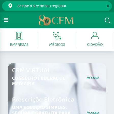
EMPRESAS
MÉDICOS
CIDADÃO
CRM VIRTUAL
CONSELHO FEDERAL DE
Acesse
MEDICINA
Prescrição Eletrônica
UMA SOLUÇÃO SIMPLES,
SEGURA E GRATUITA PARA
Acesse