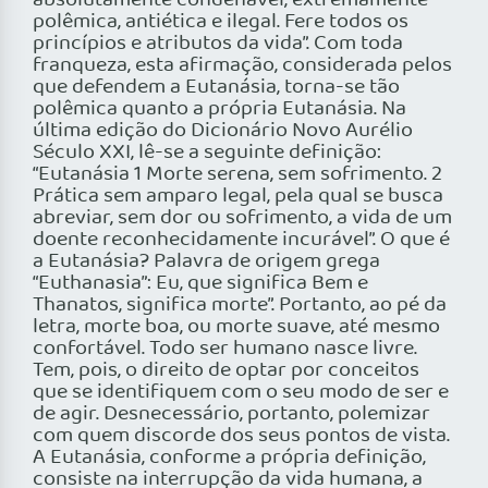
absolutamente condenável, extremamente
polêmica, antiética e ilegal. Fere todos os
princípios e atributos da vida”. Com toda
franqueza, esta afirmação, considerada pelos
que defendem a Eutanásia, torna-se tão
polêmica quanto a própria Eutanásia. Na
última edição do Dicionário Novo Aurélio
Século XXI, lê-se a seguinte definição:
“Eutanásia 1 Morte serena, sem sofrimento. 2
Prática sem amparo legal, pela qual se busca
abreviar, sem dor ou sofrimento, a vida de um
doente reconhecidamente incurável”. O que é
a Eutanásia? Palavra de origem grega
“Euthanasia”: Eu, que significa Bem e
Thanatos, significa morte”. Portanto, ao pé da
letra, morte boa, ou morte suave, até mesmo
confortável. Todo ser humano nasce livre.
Tem, pois, o direito de optar por conceitos
que se identifiquem com o seu modo de ser e
de agir. Desnecessário, portanto, polemizar
com quem discorde dos seus pontos de vista.
A Eutanásia, conforme a própria definição,
consiste na interrupção da vida humana, a