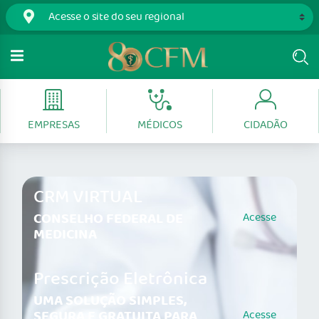
EMPRESAS
MÉDICOS
CIDADÃO
CRM VIRTUAL
CONSELHO FEDERAL DE
Acesse
MEDICINA
Prescrição Eletrônica
UMA SOLUÇÃO SIMPLES,
SEGURA E GRATUITA PARA
Acesse