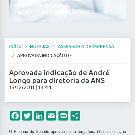
CONECTAR MÉDICOS,
PACIENTES E FARMACÊUTICOS.
INÍCIO
NOTÍCIAS
ASSESSORIA DE IMPRENSA
APROVADA INDICAÇÃO DE ANDRÉ LONGO PARA DIRETORIA DA ANS
Aprovada indicação de André
Longo para diretoria da ANS
15/12/2011 | 14:44
Facebook
Twitter
LinkedIn
Email
Print
Share
O Plenário do Senado aprovou nesta terça-feira (13) a indicação