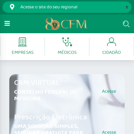
EMPRESAS
MÉDICOS
CIDADÃO
CRM VIRTUAL
CONSELHO FEDERAL DE
Acesse
MEDICINA
Prescrição Eletrônica
UMA SOLUÇÃO SIMPLES,
SEGURA E GRATUITA PARA
Acesse