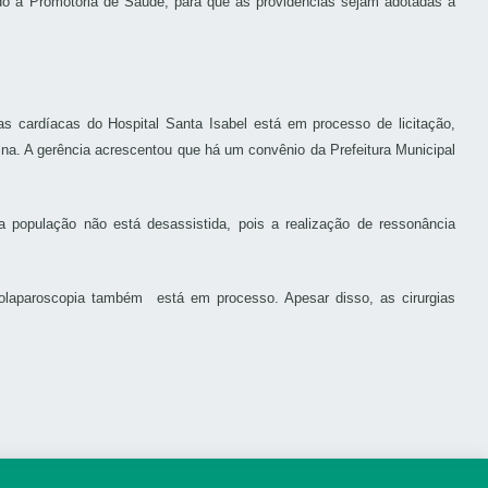
do à Promotoria de Saúde, para que as providencias sejam adotadas a
s cardíacas do Hospital Santa Isabel está em processo de licitação,
ina. A gerência acrescentou que há um convênio da Prefeitura Municipal
 população não está desassistida, pois a realização de ressonância
ideolaparoscopia também está em processo. Apesar disso, as cirurgias