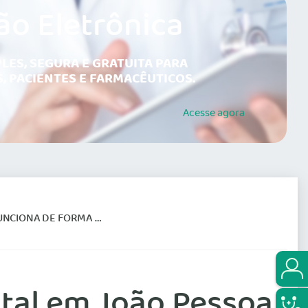
ão Eletrônica
LES, SEGURA E GRATUITA PARA
, PACIENTES E FARMACÊUTICOS.
Acesse
agora
A DE FORMA PRECÁRIA
ital em João Pessoa