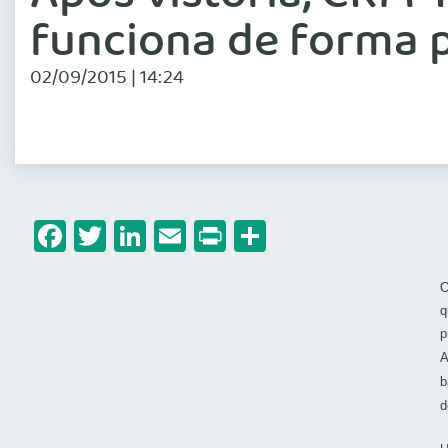
funciona de forma 
02/09/2015 | 14:24
Facebook
Twitter
LinkedIn
Email
Print
Share
O
q
p
A
b
d