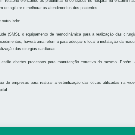
m relatório elencando os problemas encontrados no hospital foi encaminha
im de agilizar e melhorar os atendimentos dos pacientes.
 outro lado:
úde (SMS), o equipamento de hemodinâmica para a realização das cirurgia
ocedimentos, haverá uma reforma para adequar o local à instalação da máqu
lização das cirurgias cardíacas.
 estão abertos processos para manutenção corretiva do mesmo. Porém, a
ção de empresas para realizar a esterilização das óticas utilizadas na v
ital.