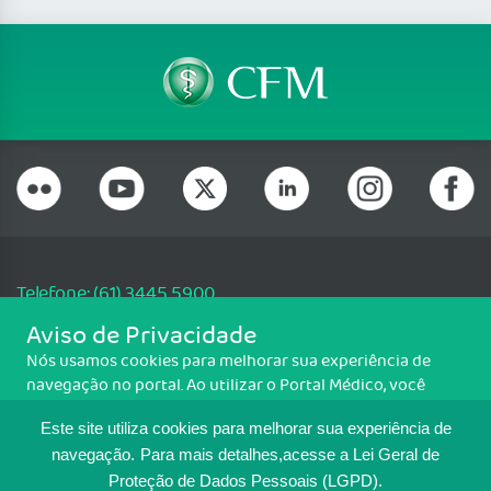
Telefone: (61) 3445 5900
Email: cfm@portalmedico.org.br
Aviso de Privacidade
SGAS 616, Conjunto D, Lote 115, L2 Sul, Brasília/DF - CEP: 70200-760 -
Nós usamos cookies para melhorar sua experiência de
CNPJ: 33.583.550/0001-30
navegação no portal. Ao utilizar o Portal Médico, você
Copyright CFM. Todos os direitos reservados.
concorda com a política de monitoramento de cookies.
Este site utiliza cookies para melhorar sua experiência de
Para ter mais informações sobre como isso é feito, acesse
MAPA DO SITE
Política de cookies
. Se você concorda, clique em ACEITO.
navegação.
Para mais detalhes,acesse a Lei Geral de
Proteção de Dados Pessoais (LGPD).