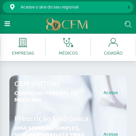
EMPRESAS
MÉDICOS
CIDADÃO
CRM VIRTUAL
CONSELHO FEDERAL DE
Acesse
MEDICINA
Prescrição Eletrônica
UMA SOLUÇÃO SIMPLES,
SEGURA E GRATUITA PARA
Acesse