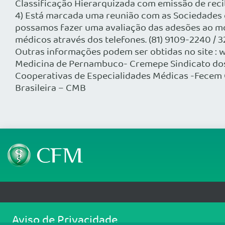
Classificação Hierarquizada com emissão de reci
4) Está marcada uma reunião com as Sociedades de
possamos fazer uma avaliação das adesões ao m
médicos através dos telefones. (81) 9109-2240 /
Outras informações podem ser obtidas no site :
Medicina de Pernambuco- Cremepe Sindicato do
Cooperativas de Especialidades Médicas -Fecem
Brasileira – CMB
Telefone: (61) 3445 5900
Email: cfm@portalmedico.o
Aviso de Privacidade
SGAS 616, Conjunto D, Lote 115, L2 Sul, Brasília/DF - CEP: 70200-760 - CNPJ