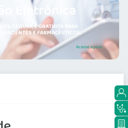
ão Eletrônica
LES, SEGURA E GRATUITA PARA
, PACIENTES E FARMACÊUTICOS.
Acesse
agora
de