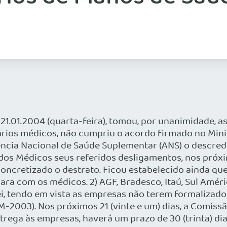
 21.01.2004 (quarta-feira), tomou, por unanimidade, a
ários médicos, não cumpriu o acordo firmado no Minis
gência Nacional de Saúde Suplementar (ANS) o desc
s Médicos seus referidos desligamentos, nos próximos 
á concretizado o destrato. Ficou estabelecido ainda q
ra com os médicos. 2) AGF, Bradesco, Itaú, Sul Améri
i, tendo em vista as empresas não terem formalizado 
2003). Nos próximos 21 (vinte e um) dias, a Comissã
trega às empresas, haverá um prazo de 30 (trinta) di