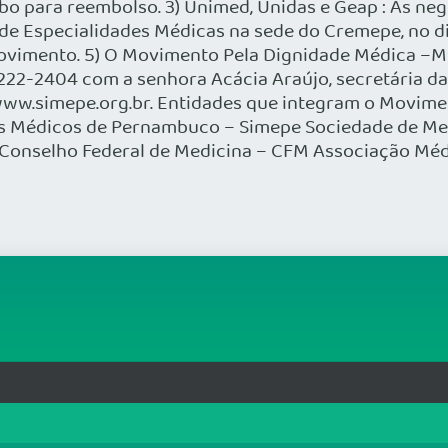
bo para reembolso. 3) Unimed, Unidas e Geap : As ne
 Especialidades Médicas na sede do Cremepe, no dia 
ovimento. 5) O Movimento Pela Dignidade Médica –
 3222-2404 com a senhora Acácia Araújo, secretária 
 www.simepe.org.br. Entidades que integram o Movime
s Médicos de Pernambuco – Simepe Sociedade de Me
 Conselho Federal de Medicina – CFM Associação Méd
rg.br
MAPA DO SITE
T
: 33.583.550/0001-30