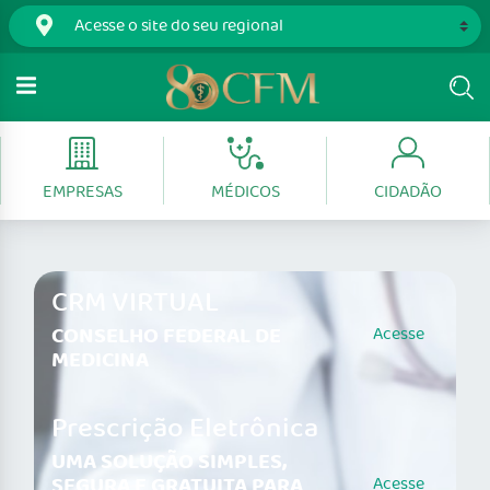
EMPRESAS
MÉDICOS
CIDADÃO
CRM VIRTUAL
CONSELHO FEDERAL DE
Acesse
MEDICINA
Prescrição Eletrônica
UMA SOLUÇÃO SIMPLES,
SEGURA E GRATUITA PARA
Acesse