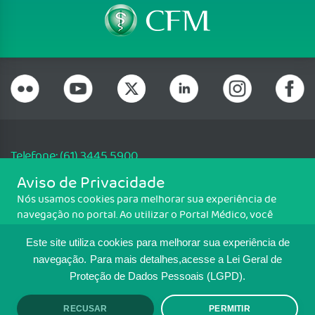
Telefone: (61) 3445 5900
Email: cfm@portalmedico.org.br
Aviso de Privacidade
SGAS 616, Conjunto D, Lote 115, L2 Sul, Brasília/DF - CEP: 70200-760 -
Nós usamos cookies para melhorar sua experiência de
CNPJ: 33.583.550/0001-30
navegação no portal. Ao utilizar o Portal Médico, você
Copyright CFM. Todos os direitos reservados.
concorda com a política de monitoramento de cookies.
Este site utiliza cookies para melhorar sua experiência de
Para ter mais informações sobre como isso é feito, acesse
MAPA DO SITE
Política de cookies
. Se você concorda, clique em ACEITO.
navegação.
Para mais detalhes,acesse a Lei Geral de
Proteção de Dados Pessoais (LGPD).
TRANSPARÊNCIA E PRESTAÇÃO DE
CONTAS
RECUSAR
PERMITIR