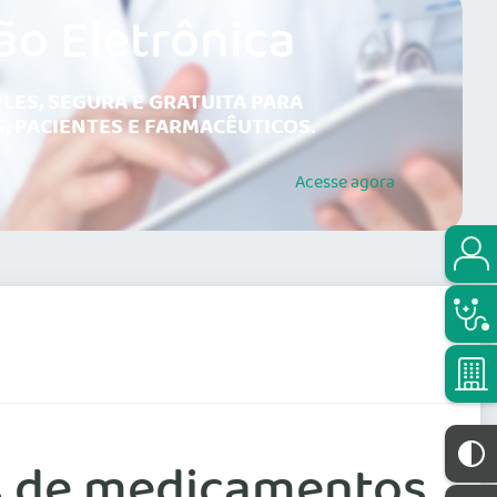
ão Eletrônica
LES, SEGURA E GRATUITA PARA
, PACIENTES E FARMACÊUTICOS.
Acesse
agora
es de medicamentos