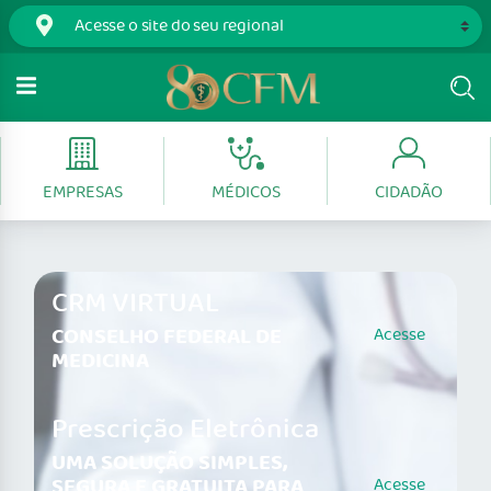
EMPRESAS
MÉDICOS
CIDADÃO
CRM VIRTUAL
CONSELHO FEDERAL DE
Acesse
MEDICINA
Prescrição Eletrônica
UMA SOLUÇÃO SIMPLES,
SEGURA E GRATUITA PARA
Acesse