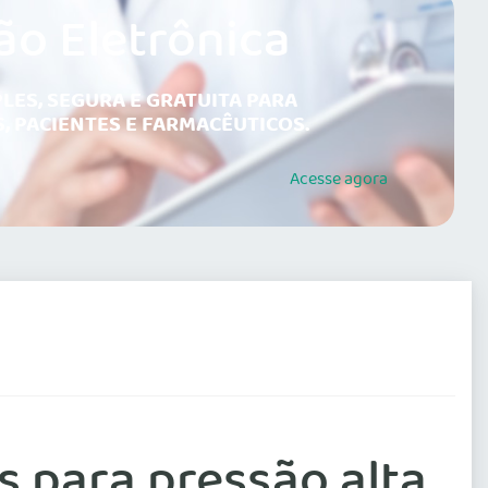
ão Eletrônica
LES, SEGURA E GRATUITA PARA
, PACIENTES E FARMACÊUTICOS.
Acesse
agora
 para pressão alta