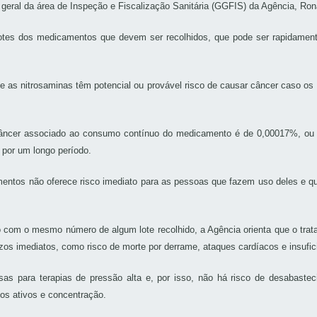
e geral da área de Inspeção e Fiscalização Sanitária (GGFIS) da Agência, R
tes dos medicamentos que devem ser recolhidos, que pode ser rapidamente
e as nitrosaminas têm potencial ou provável risco de causar câncer caso 
câncer associado ao consumo contínuo do medicamento é de 0,00017%, ou 
 por um longo período.
ntos não oferece risco imediato para as pessoas que fazem uso deles e qu
m o mesmo número de algum lote recolhido, a Agência orienta que o tratame
zos imediatos, como risco de morte por derrame, ataques cardíacos e insufici
as para terapias de pressão alta e, por isso, não há risco de desabaste
s ativos e concentração.