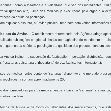
sartanas”, como a losartana e a valsartana, que são dos ingredientes util
rterial (pressão alta). Uma das medidas já executadas pelo órgão é a det
roteção da saúde da população.
ara explicar o assunto, a Anvisa publicou uma nota com várias informações s
edidas da Anvisa –
O recolhimento determinado pela Agência atinge apen
ealizado publicações e ações alinhadas com agências do mundo inteiro, t
a segurança da saúde da população e a qualidade dos produtos consumidos.
da Anvisa incluem a suspensão da fabricação, importação, distribuição, co
losartana, valsartana e irbesartana) de dez fabricantes internacionais.
ntes de medicamentos contendo “sartanas” disponíveis no mercado brasil
tes recolhidos já somam aproximadamente 200.
o dos fornecedores para os medicamentos à base de “sartanas” e a realiz
e outras medidas.
forços da Anvisa e de todos os fabricantes dos medicamentos, que estã