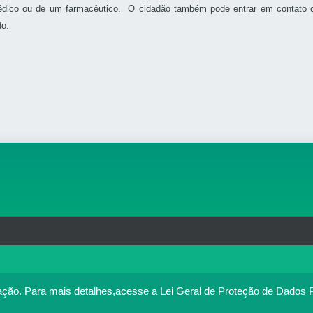
édico ou de um farmacêutico. O cidadão também pode entrar em contato 
do.
rg.br
MAPA DO SITE
T
: 33.583.550/0001-30
o no portal. Ao utilizar o Portal Médico, você concorda com a p
ação.
Para mais detalhes,acesse a Lei Geral de Proteção de Dados 
Política de cookies
cesse
. Se você concorda, clique em ACEITO.