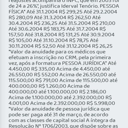
reajustes acompanha o INPC, que em 2003 foi
de 24 a 26%”, justifica Iderval Tenório. PESSOA
FÍSICA* Até 31.1.2004 R$ 299,25 Até 29.2.2004
R$ 280,09 Até 31.3.2004 R$ 262,50 Até
30.4.2004 R$ 236,25 Até 31.5.2004 R$ 210,00
Até 30.6.2004 R$ 183,75 Até 31.7.2004 R$
157,50 Até 31.8.2004 R$ 131,25 Até 30.9.2004
R$ 105,00 Até 31.10.2004 R$ 78,75 Até
30.11.2004 R$ 52,50 Até 31.12.2004 R$ 26,25
*Valor da anuidade para os médicos que
efetuam a inscrição no CRM, pela primeira
vez, após a formatura PESSOA JURÍDICA* Até
4.450,00 R$ 335,00 Acima de 4.450,00 até
26.550,00 R$ 552,00 Acima de 26.550,00 até
115.500,00 R$ 791,00 Acima de 115.500,00 até
400.000,00 R$ 1.260,00 Acima de
400.000,00 até 1.100.000,00 R$ 2.186,00
Acima de 1.100.000,00 até 2.392.000,00 R$
4.001,00 Acima de 2.392.000,00 R$ 5.998,00
*Valor da anuidade de pessoa jurídica que
pode ser paga até 31 de março, de acordo
com as classes de capital social A íntegra da
Resolução Nº 1706/2003, que dispõe sobre as