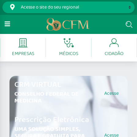
EMPRESAS
MÉDICOS
CIDADÃO
CRM VIRTUAL
CONSELHO FEDERAL DE
Acesse
MEDICINA
Prescrição Eletrônica
UMA SOLUÇÃO SIMPLES,
SEGURA E GRATUITA PARA
Acesse