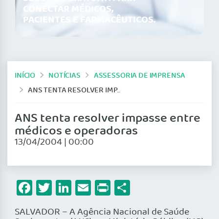
CONECTAR MÉDICOS,
PACIENTES E FARMACÊUTICOS.
INÍCIO
NOTÍCIAS
ASSESSORIA DE IMPRENSA
ANS TENTA RESOLVER IMPASSE ENTRE MÉDICOS E OPERADORAS
ANS tenta resolver impasse entre
médicos e operadoras
13/04/2004 | 00:00
Facebook
Twitter
LinkedIn
Email
Print
Share
SALVADOR – A Agência Nacional de Saúde