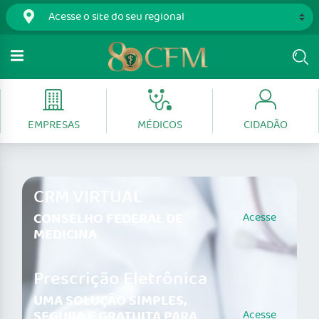
EMPRESAS
MÉDICOS
CIDADÃO
CRM VIRTUAL
CONSELHO FEDERAL DE
Acesse
MEDICINA
Prescrição Eletrônica
UMA SOLUÇÃO SIMPLES,
SEGURA E GRATUITA PARA
Acesse