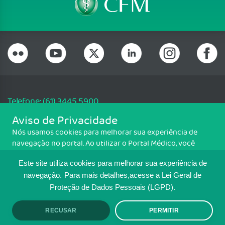
Telefone: (61) 3445 5900
Email: cfm@portalmedico.org.br
Aviso de Privacidade
SGAS 616, Conjunto D, Lote 115, L2 Sul, Brasília/DF - CEP: 70200-760 -
Nós usamos cookies para melhorar sua experiência de
CNPJ: 33.583.550/0001-30
navegação no portal. Ao utilizar o Portal Médico, você
Copyright CFM. Todos os direitos reservados.
concorda com a política de monitoramento de cookies.
Este site utiliza cookies para melhorar sua experiência de
Para ter mais informações sobre como isso é feito, acesse
MAPA DO SITE
Política de cookies
. Se você concorda, clique em ACEITO.
navegação.
Para mais detalhes,acesse a Lei Geral de
Proteção de Dados Pessoais (LGPD).
TRANSPARÊNCIA E PRESTAÇÃO DE
CONTAS
RECUSAR
PERMITIR
ACEITO