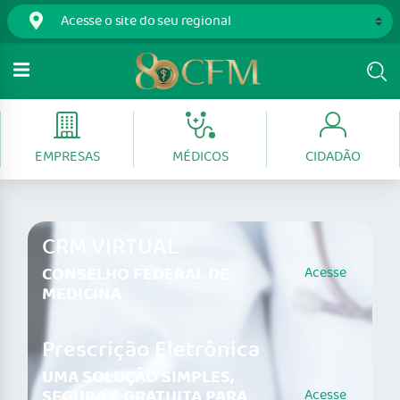
EMPRESAS
MÉDICOS
CIDADÃO
CRM VIRTUAL
CONSELHO FEDERAL DE
Acesse
MEDICINA
Prescrição Eletrônica
UMA SOLUÇÃO SIMPLES,
SEGURA E GRATUITA PARA
Acesse