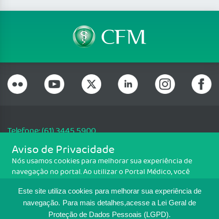
Telefone: (61) 3445 5900
Email: cfm@portalmedico.org.br
Aviso de Privacidade
SGAS 616, Conjunto D, Lote 115, L2 Sul, Brasília/DF - CEP: 70200-760 -
Nós usamos cookies para melhorar sua experiência de
CNPJ: 33.583.550/0001-30
navegação no portal. Ao utilizar o Portal Médico, você
Copyright CFM. Todos os direitos reservados.
concorda com a política de monitoramento de cookies.
Este site utiliza cookies para melhorar sua experiência de
Para ter mais informações sobre como isso é feito, acesse
MAPA DO SITE
Política de cookies
. Se você concorda, clique em ACEITO.
navegação.
Para mais detalhes,acesse a Lei Geral de
Proteção de Dados Pessoais (LGPD).