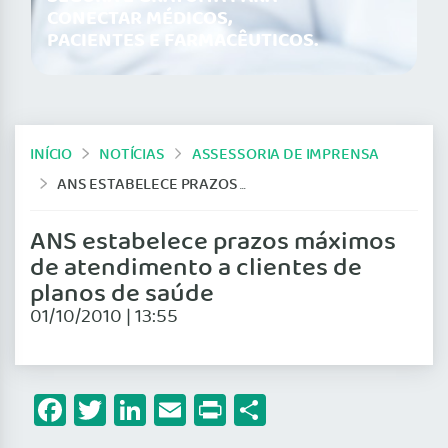
CONECTAR MÉDICOS,
PACIENTES E FARMACÊUTICOS.
INÍCIO
NOTÍCIAS
ASSESSORIA DE IMPRENSA
ANS ESTABELECE PRAZOS MÁXIMOS DE ATENDIMENTO A CLIENTES DE PLANOS DE SAÚDE
ANS estabelece prazos máximos
de atendimento a clientes de
planos de saúde
01/10/2010 | 13:55
Facebook
Twitter
LinkedIn
Email
Print
Share