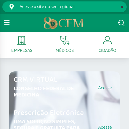
EMPRESAS
MÉDICOS
CIDADÃO
CRM VIRTUAL
CONSELHO FEDERAL DE
Acesse
MEDICINA
Prescrição Eletrônica
UMA SOLUÇÃO SIMPLES,
SEGURA E GRATUITA PARA
Acesse