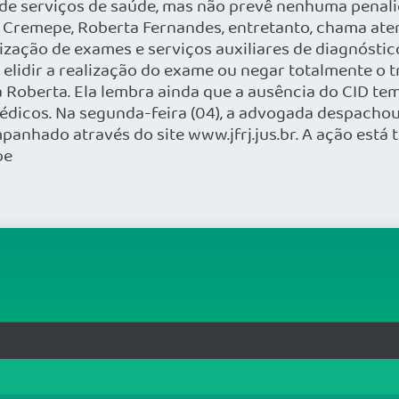
de serviços de saúde, mas não prevê nenhuma penalid
o Cremepe, Roberta Fernandes, entretanto, chama at
zação de exames e serviços auxiliares de diagnóstico
a elidir a realização do exame ou negar totalmente o
a Roberta. Ela lembra ainda que a ausência do CID te
icos. Na segunda-feira (04), a advogada despachou 
nhado através do site www.jfrj.jus.br. A ação está t
pe
rg.br
MAPA DO SITE
T
: 33.583.550/0001-30