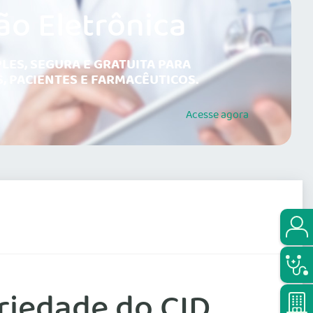
ão Eletrônica
LES, SEGURA E GRATUITA PARA
, PACIENTES E FARMACÊUTICOS.
Acesse
agora
riedade do CID