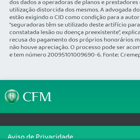
dos dados a operadoras de planos e prestadores 
utilização distorcida dos mesmos. A advogada d
estão exigindo o CID como condição para a autori
“seguradoras têm se utilizado deste artifício par
constatada lesão ou doença preexistente”, explic
recusa do pagamento dos próprios honorários méd
não houve apreciação. O processo pode ser acompa
e tem número 20095101009690-6. Fonte: Creme
Telefone: (61) 3445 5900
Email: cfm@portalmedico.o
Aviso de Privacidade
SGAS 616, Conjunto D, Lote 115, L2 Sul, Brasília/DF - CEP: 70200-760 - CNPJ