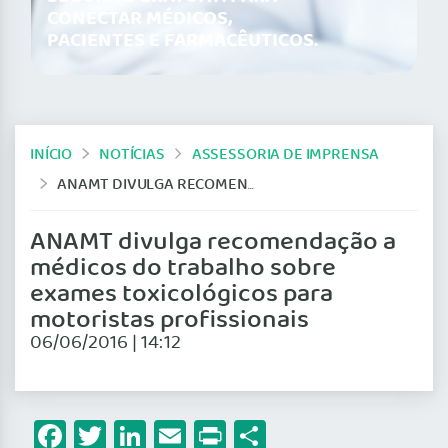
CONECTAR MÉDICOS,
PACIENTES E FARMACÊUTICOS.
INÍCIO
NOTÍCIAS
ASSESSORIA DE IMPRENSA
ANAMT DIVULGA RECOMENDAÇÃO A MÉDICOS DO TRABALHO SOBRE EXAMES TOXICOLÓGICOS PARA MOTORISTAS PROFISSIONAIS
ANAMT divulga recomendação a
médicos do trabalho sobre
exames toxicológicos para
motoristas profissionais
06/06/2016 | 14:12
Facebook
Twitter
LinkedIn
Email
Print
Share