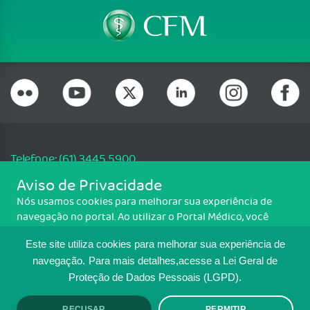
Telefone: (61) 3445 5900
Email: cfm@portalmedico.org.br
Aviso de Privacidade
SGAS 616, Conjunto D, Lote 115, L2 Sul, Brasília/DF - CEP: 70200-760 -
Nós usamos cookies para melhorar sua experiência de
CNPJ: 33.583.550/0001-30
navegação no portal. Ao utilizar o Portal Médico, você
Copyright CFM. Todos os direitos reservados.
concorda com a política de monitoramento de cookies.
Este site utiliza cookies para melhorar sua experiência de
Para ter mais informações sobre como isso é feito, acesse
MAPA DO SITE
Política de cookies
. Se você concorda, clique em ACEITO.
navegação.
Para mais detalhes,acesse a Lei Geral de
Proteção de Dados Pessoais (LGPD).
TRANSPARÊNCIA E PRESTAÇÃO DE
RECUSAR
PERMITIR