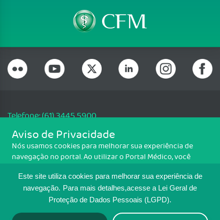
Telefone: (61) 3445 5900
Email: cfm@portalmedico.org.br
Aviso de Privacidade
SGAS 616, Conjunto D, Lote 115, L2 Sul, Brasília/DF - CEP: 70200-760 -
Nós usamos cookies para melhorar sua experiência de
CNPJ: 33.583.550/0001-30
navegação no portal. Ao utilizar o Portal Médico, você
Copyright CFM. Todos os direitos reservados.
concorda com a política de monitoramento de cookies.
Este site utiliza cookies para melhorar sua experiência de
Para ter mais informações sobre como isso é feito, acesse
MAPA DO SITE
Política de cookies
. Se você concorda, clique em ACEITO.
navegação.
Para mais detalhes,acesse a Lei Geral de
Proteção de Dados Pessoais (LGPD).
TRANSPARÊNCIA E PRESTAÇÃO DE