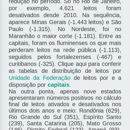
redução no período. Só no Rio de Janeiro,
por exemplo, 4.621 leitos foram
desativados desde 2010. Na sequência,
aparece Minas Gerais (-1.443 leitos) e São
Paulo (-1.315). No Nordeste, foi no
Maranhão o maior corte (-1.181). Entre as
capitais, foram os fluminenses os que mais
perderam leitos na rede pública (-1.113),
seguidos pelos fortalezenses (-467) e
curitibanos (-325). Clique aqui para conferir
as tabelas de distribuição de leitos por
Unidade da Federação
de leitos por e a
disposição por
capitais
.
Na outra ponta, apenas nove estados
apresentaram números positivos no cálculo
final de leitos ativados e desativados nos
últimos dois anos e meio: Rondônia (629),
Rio Grande do Sul (351), Espírito Santo
(239), Santa Catarina (205), Mato Grosso
(146), Distrito Federal (123), Amapá (93),