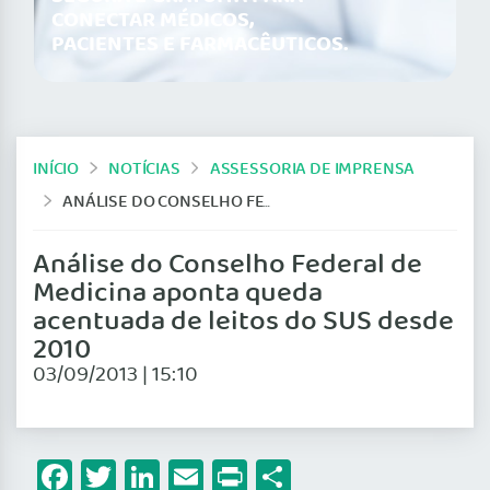
CONECTAR MÉDICOS,
PACIENTES E FARMACÊUTICOS.
INÍCIO
NOTÍCIAS
ASSESSORIA DE IMPRENSA
ANÁLISE DO CONSELHO FEDERAL DE MEDICINA APONTA QUEDA ACENTUADA DE LEITOS DO SUS DESDE 2010
Análise do Conselho Federal de
Medicina aponta queda
acentuada de leitos do SUS desde
2010
03/09/2013 | 15:10
Facebook
Twitter
LinkedIn
Email
Print
Share