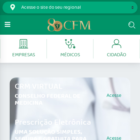
EMPRESAS
MÉDICOS
CIDADÃO
CRM VIRTUAL
CONSELHO FEDERAL DE
Acesse
MEDICINA
Prescrição Eletrônica
UMA SOLUÇÃO SIMPLES,
SEGURA E GRATUITA PARA
Acesse