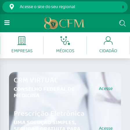
EMPRESAS
MÉDICOS
CIDADÃO
CRM VIRTUAL
CONSELHO FEDERAL DE
Acesse
MEDICINA
Prescrição Eletrônica
UMA SOLUÇÃO SIMPLES,
SEGURA E GRATUITA PARA
Acesse