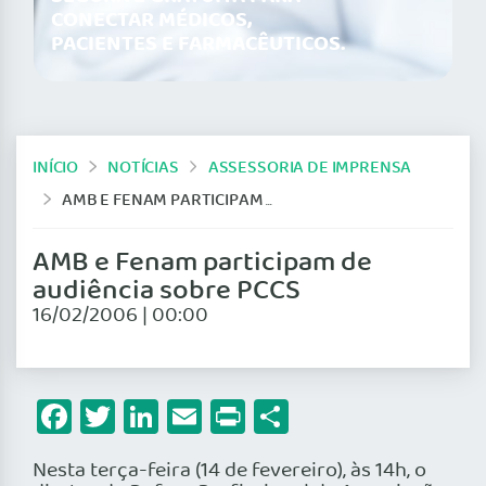
CONECTAR MÉDICOS,
PACIENTES E FARMACÊUTICOS.
INÍCIO
NOTÍCIAS
ASSESSORIA DE IMPRENSA
AMB E FENAM PARTICIPAM DE AUDIÊNCIA SOBRE PCCS
AMB e Fenam participam de
audiência sobre PCCS
16/02/2006 | 00:00
Facebook
Twitter
LinkedIn
Email
Print
Share
Nesta terça-feira (14 de fevereiro), às 14h, o