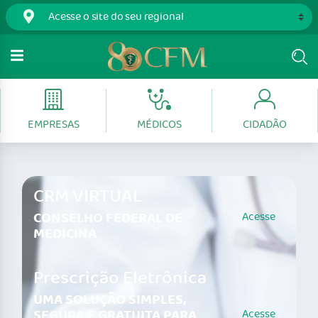
EMPRESAS
MÉDICOS
CIDADÃO
CRM VIRTUAL
CONSELHO FEDERAL DE
Acesse
MEDICINA
Prescrição Eletrônica
UMA SOLUÇÃO SIMPLES,
SEGURA E GRATUITA PARA
Acesse