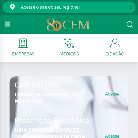
EMPRESAS
MÉDICOS
CIDADÃO
CRM VIRTUAL
CONSELHO FEDERAL DE
Acesse
MEDICINA
Prescrição Eletrônica
UMA SOLUÇÃO SIMPLES,
SEGURA E GRATUITA PARA
Acesse