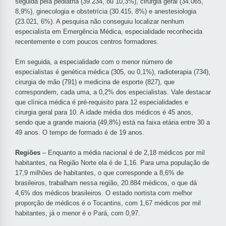
seguida pela pediatria (39.234, ou 10,3%), cirurgia geral (34.065,
8,9%), ginecologia e obstetrícia (30.415, 8%) e anestesiologia
(23.021, 6%). A pesquisa não conseguiu localizar nenhum
especialista em Emergência Médica, especialidade reconhecida
recentemente e com poucos centros formadores.
Em seguida, a especialidade com o menor número de
especialistas é genética médica (305, ou 0,1%), radioterapia (734),
cirurgia de mão (791) e medicina de esporte (827), que
correspondem, cada uma, a 0,2% dos especialistas. Vale destacar
que clínica médica é pré-requisito para 12 especialidades e
cirurgia geral para 10. A idade média dos médicos é 45 anos,
sendo que a grande maioria (49,8%) está na faixa etária entre 30 a
49 anos. O tempo de formado é de 19 anos.
Regiões
– Enquanto a média nacional é de 2,18 médicos por mil
habitantes, na Região Norte ela é de 1,16. Para uma população de
17,9 milhões de habitantes, o que corresponde a 8,6% de
brasileiros, trabalham nessa região, 20.884 médicos, o que dá
4,6% dos médicos brasileiros. O estado nortista com melhor
proporção de médicos é o Tocantins, com 1,67 médicos por mil
habitantes, já o menor é o Pará, com 0,97.