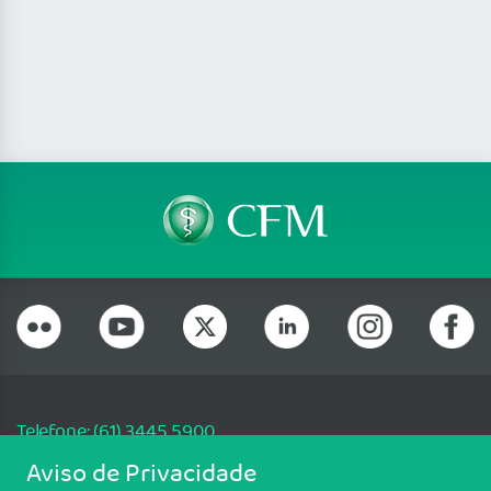
Telefone: (61) 3445 5900
Email: cfm@portalmedico.org.br
Aviso de Privacidade
SGAS 616, Conjunto D, Lote 115, L2 Sul, Brasília/DF - CEP: 70200-760 -