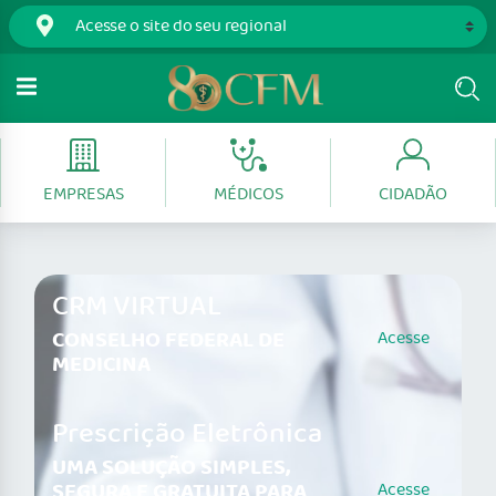
EMPRESAS
MÉDICOS
CIDADÃO
CRM VIRTUAL
CONSELHO FEDERAL DE
Acesse
MEDICINA
Prescrição Eletrônica
UMA SOLUÇÃO SIMPLES,
SEGURA E GRATUITA PARA
Acesse