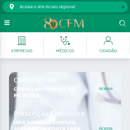
EMPRESAS
MÉDICOS
CIDADÃO
CRM VIRTUAL
CONSELHO FEDERAL DE
Acesse
MEDICINA
Prescrição Eletrônica
UMA SOLUÇÃO SIMPLES,
SEGURA E GRATUITA PARA
Acesse