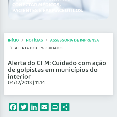
CONECTAR MÉDICOS,
PACIENTES E FARMACÊUTICOS.
INÍCIO
NOTÍCIAS
ASSESSORIA DE IMPRENSA
ALERTA DO CFM: CUIDADO COM AÇÃO DE GOLPISTAS EM MUNICÍPIOS DO INTERIOR
Alerta do CFM: Cuidado com ação
de golpistas em municípios do
interior
04/12/2013 | 11:14
Facebook
Twitter
LinkedIn
Email
Print
Share