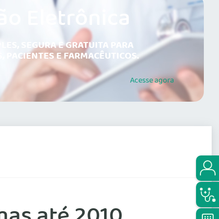
ão Eletrônica
LES, SEGURA E GRATUITA PARA
, PACIENTES E FARMACÊUTICOS.
Acesse
agora
mas até 2010