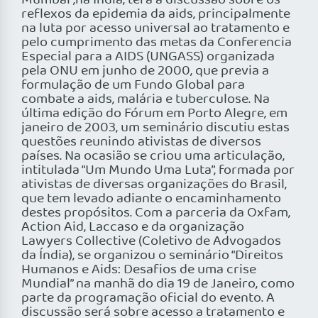
Mumbaí ,na Índia, terá a discussão sobre os
reflexos da epidemia da aids, principalmente
na luta por acesso universal ao tratamento e
pelo cumprimento das metas da Conferencia
Especial para a AIDS (UNGASS) organizada
pela ONU em junho de 2000, que previa a
formulação de um Fundo Global para
combate a aids, malária e tuberculose. Na
última edição do Fórum em Porto Alegre, em
janeiro de 2003, um seminário discutiu estas
questões reunindo ativistas de diversos
países. Na ocasião se criou uma articulação,
intitulada “Um Mundo Uma Luta”, formada por
ativistas de diversas organizações do Brasil,
que tem levado adiante o encaminhamento
destes propósitos. Com a parceria da Oxfam,
Action Aid, Laccaso e da organização
Lawyers Collective (Coletivo de Advogados
da Índia), se organizou o seminário “Direitos
Humanos e Aids: Desafios de uma crise
Mundial” na manhã do dia 19 de Janeiro, como
parte da programação oficial do evento. A
discussão será sobre acesso a tratamento e