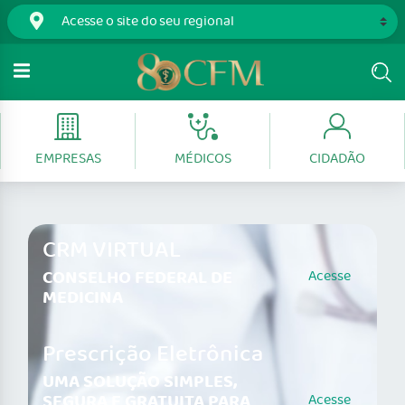
EMPRESAS
MÉDICOS
CIDADÃO
CRM VIRTUAL
CONSELHO FEDERAL DE
Acesse
MEDICINA
Prescrição Eletrônica
UMA SOLUÇÃO SIMPLES,
SEGURA E GRATUITA PARA
Acesse