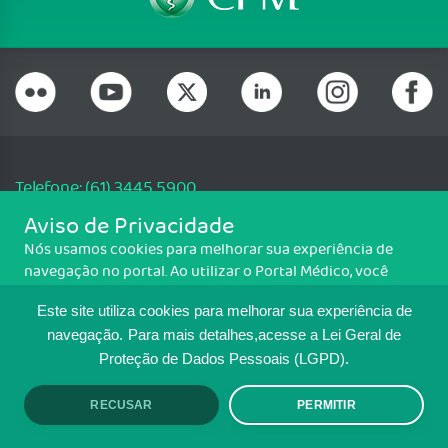
Telefone: (61) 3445 5900
Email: cfm@portalmedico.org.br
Aviso de Privacidade
SGAS 616, Conjunto D, Lote 115, L2 Sul, Brasília/DF - CEP: 70200-760 -
Nós usamos cookies para melhorar sua experiência de
CNPJ: 33.583.550/0001-30
navegação no portal. Ao utilizar o Portal Médico, você
Copyright CFM. Todos os direitos reservados.
concorda com a política de monitoramento de cookies.
Este site utiliza cookies para melhorar sua experiência de
Para ter mais informações sobre como isso é feito, acesse
MAPA DO SITE
Política de cookies
. Se você concorda, clique em ACEITO.
navegação.
Para mais detalhes,acesse a Lei Geral de
Proteção de Dados Pessoais (LGPD).
TRANSPARÊNCIA E PRESTAÇÃO DE
CONTAS
RECUSAR
PERMITIR
ACEITO