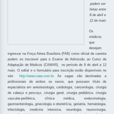
podem ser
feitas entre
8 de abril e
12 de maio
Os
médicos
que
desejam
ingressar na Força Aérea Brasileira (FAB) como oficial de carreira
podem se inscrever para o Exame de Admissão ao Curso de
Adaptação de Médicos (CAMAR), no período de 8 de abril a 12
maio. O edital e o formulário para inscrição estão disponíveis no
site
http://www.ciaar.com.br
. As vagas são destinadas a
profissionais de ambos os sexos, que possuem título de
especialista em anestesiologia, cardiologia, cancerologia, cirurgia
de cabeça e pescoço, cirurgia geral, cirurgia pediátrica, cirurgia
vascular-periférica, clínica médica, endocrinologia,
gastroenterologia, ginecologia e obstetrícia, geriatria, hematologia,
infectologia, medicina intensiva, neurologia, neurocirurgia,