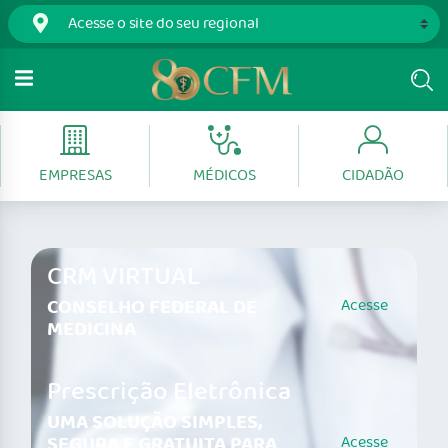
EMPRESAS
MÉDICOS
CIDADÃO
CRM VIRTUAL
CONSELHO FEDERAL DE
Acesse
MEDICINA
Prescrição Eletrônica
UMA SOLUÇÃO SIMPLES,
SEGURA E GRATUITA PARA
Acesse