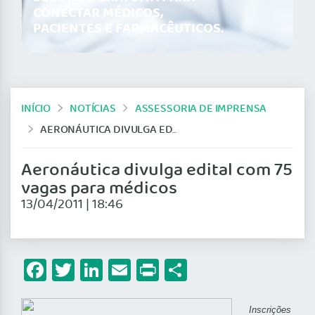
CONECTAR MÉDICOS,
PACIENTES E FARMACÊUTICOS.
INÍCIO
NOTÍCIAS
ASSESSORIA DE IMPRENSA
AERONÁUTICA DIVULGA EDITAL COM 75 VAGAS PARA MÉDICOS
Aeronáutica divulga edital com 75
vagas para médicos
13/04/2011 | 18:46
Facebook
Twitter
LinkedIn
Email
Print
Share
Inscrições