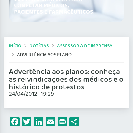
CONECTAR MÉDICOS,
PACIENTES E FARMACÊUTICOS.
INÍCIO
NOTÍCIAS
ASSESSORIA DE IMPRENSA
ADVERTÊNCIA AOS PLANOS: CONHEÇA AS REIVINDICAÇÕES DOS MÉDICOS E O HISTÓRICO DE PROTESTOS
Advertência aos planos: conheça
as reivindicações dos médicos e o
histórico de protestos
24/04/2012 | 19:29
Facebook
Twitter
LinkedIn
Email
Print
Share