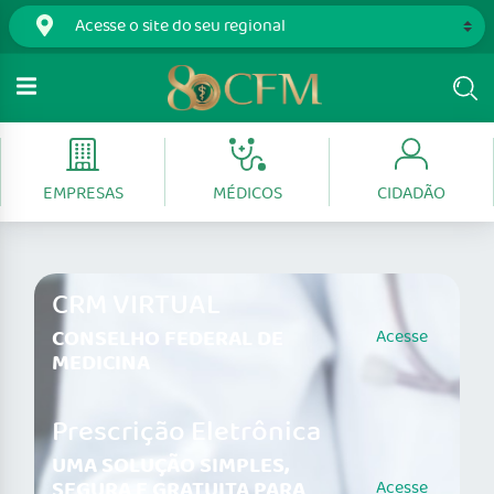
EMPRESAS
MÉDICOS
CIDADÃO
CRM VIRTUAL
CONSELHO FEDERAL DE
Acesse
MEDICINA
Prescrição Eletrônica
UMA SOLUÇÃO SIMPLES,
SEGURA E GRATUITA PARA
Acesse