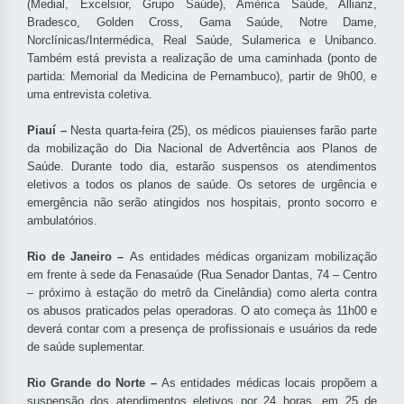
(Medial, Excelsior, Grupo Saúde), América Saúde, Allianz,
Bradesco, Golden Cross, Gama Saúde, Notre Dame,
Norclínicas/Intermédica, Real Saúde, Sulamerica e Unibanco.
Também está prevista a realização de uma caminhada (ponto de
partida: Memorial da Medicina de Pernambuco), partir de 9h00, e
uma entrevista coletiva.
Piauí –
Nesta quarta-feira (25), os médicos piauienses farão parte
da mobilização do Dia Nacional de Advertência aos Planos de
Saúde. Durante todo dia, estarão suspensos os atendimentos
eletivos a todos os planos de saúde. Os setores de urgência e
emergência não serão atingidos nos hospitais, pronto socorro e
ambulatórios.
Rio de Janeiro –
As entidades médicas organizam mobilização
em frente à sede da Fenasaúde (Rua Senador Dantas, 74 – Centro
– próximo à estação do metrô da Cinelândia) como alerta contra
os abusos praticados pelas operadoras. O ato começa às 11h00 e
deverá contar com a presença de profissionais e usuários da rede
de saúde suplementar.
Rio Grande do Norte –
As entidades médicas locais propõem a
suspensão dos atendimentos eletivos por 24 horas, em 25 de