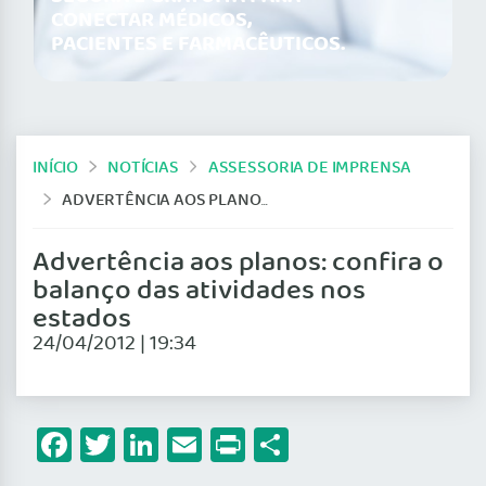
CONECTAR MÉDICOS,
PACIENTES E FARMACÊUTICOS.
INÍCIO
NOTÍCIAS
ASSESSORIA DE IMPRENSA
ADVERTÊNCIA AOS PLANOS: CONFIRA O BALANÇO DAS ATIVIDADES NOS ESTADOS
Advertência aos planos: confira o
balanço das atividades nos
estados
24/04/2012 | 19:34
Facebook
Twitter
LinkedIn
Email
Print
Share