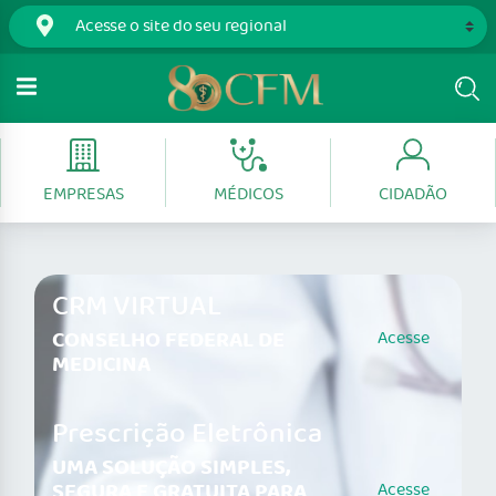
EMPRESAS
MÉDICOS
CIDADÃO
CRM VIRTUAL
CONSELHO FEDERAL DE
Acesse
MEDICINA
Prescrição Eletrônica
UMA SOLUÇÃO SIMPLES,
SEGURA E GRATUITA PARA
Acesse