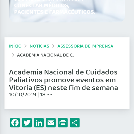
CONECTAR MÉDICOS,
PACIENTES E FARMACÊUTICOS.
INÍCIO
NOTÍCIAS
ASSESSORIA DE IMPRENSA
ACADEMIA NACIONAL DE CUIDADOS PALIATIVOS PROMOVE EVENTOS EM VITORIA (ES) NESTE FIM DE SEMANA
Academia Nacional de Cuidados
Paliativos promove eventos em
Vitoria (ES) neste fim de semana
10/10/2019 | 18:33
Facebook
Twitter
LinkedIn
Email
Print
Share