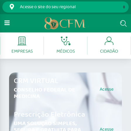
EMPRESAS
MÉDICOS
CIDADÃO
CRM VIRTUAL
CONSELHO FEDERAL DE
Acesse
MEDICINA
Prescrição Eletrônica
UMA SOLUÇÃO SIMPLES,
SEGURA E GRATUITA PARA
Acesse