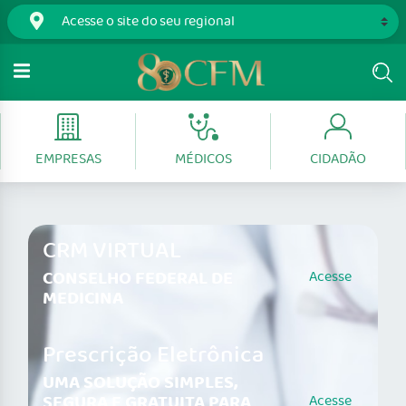
EMPRESAS
MÉDICOS
CIDADÃO
CRM VIRTUAL
CONSELHO FEDERAL DE
Acesse
MEDICINA
Prescrição Eletrônica
UMA SOLUÇÃO SIMPLES,
SEGURA E GRATUITA PARA
Acesse