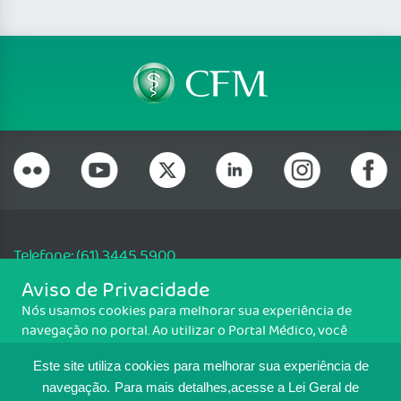
Telefone: (61) 3445 5900
Email: cfm@portalmedico.org.br
Aviso de Privacidade
SGAS 616, Conjunto D, Lote 115, L2 Sul, Brasília/DF - CEP: 70200-760 -
Nós usamos cookies para melhorar sua experiência de
CNPJ: 33.583.550/0001-30
navegação no portal. Ao utilizar o Portal Médico, você
Copyright CFM. Todos os direitos reservados.
concorda com a política de monitoramento de cookies.
Este site utiliza cookies para melhorar sua experiência de
Para ter mais informações sobre como isso é feito, acesse
MAPA DO SITE
Política de cookies
. Se você concorda, clique em ACEITO.
navegação.
Para mais detalhes,acesse a Lei Geral de