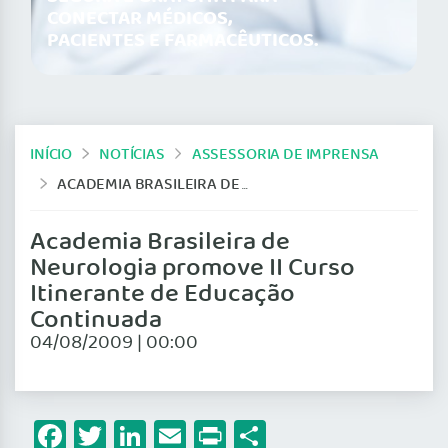
CONECTAR MÉDICOS,
PACIENTES E FARMACÊUTICOS.
INÍCIO
NOTÍCIAS
ASSESSORIA DE IMPRENSA
ACADEMIA BRASILEIRA DE NEUROLOGIA PROMOVE II CURSO ITINERANTE DE EDUCAÇÃO CONTINUADA
Academia Brasileira de
Neurologia promove II Curso
Itinerante de Educação
Continuada
04/08/2009 | 00:00
Facebook
Twitter
LinkedIn
Email
Print
Share