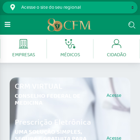
EMPRESAS
MÉDICOS
CIDADÃO
CRM VIRTUAL
CONSELHO FEDERAL DE
Acesse
MEDICINA
Prescrição Eletrônica
UMA SOLUÇÃO SIMPLES,
SEGURA E GRATUITA PARA
Acesse