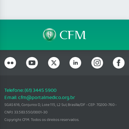
Telefone: (61) 3445 5900
Email: cfm@portalmedico.org.br
SGAS 616, Conjunto D, Lote 115, L2 Sul, Brasília/DF - CEP: 70200-760 -
CNPJ: 33.583.550/0001-30
Copyright CFM. Todos os direitos reservados.