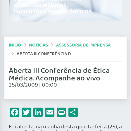
CONECTAR MÉDICOS,
PACIENTES E FARMACÊUTICOS.
INÍCIO
NOTÍCIAS
ASSESSORIA DE IMPRENSA
ABERTA III CONFERÊNCIA DE ÉTICA MÉDICA. ACOMPANHE AO VIVO
Aberta III Conferência de Ética
Médica. Acompanhe ao vivo
25/03/2009 | 00:00
Facebook
Twitter
LinkedIn
Email
Print
Share
Foi aberta, na manhã desta quarta-feira (25), a