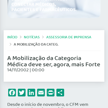
CONECTAR MÉDICOS,
PACIENTES E FARMACÊUTICOS.
INÍCIO
NOTÍCIAS
ASSESSORIA DE IMPRENSA
A MOBILIZAÇÃO DA CATEGORIA MÉDICA DEVE SER, AGORA, MAIS FORTE
A Mobilização da Categoria
Médica deve ser, agora, mais Forte
14/11/2002 | 00:00
Facebook
Twitter
LinkedIn
Email
Print
Share
Desde o início de novembro, o CFM vem