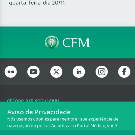
quarta-feira, dia 20/11.
Telefone: (61) 3445 5900
Email: cfm@portalmedico.org.br
Aviso de Privacidade
SGAS 616, Conjunto D, Lote 115, L2 Sul, Brasília/DF - CEP: 70200-760 -
Nós usamos cookies para melhorar sua experiência de
CNPJ: 33.583.550/0001-30
navegação no portal. Ao utilizar o Portal Médico, você
Copyright CFM. Todos os direitos reservados.
concorda com a política de monitoramento de cookies.