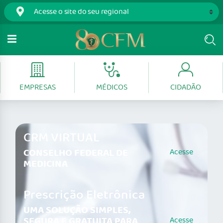
EMPRESAS
MÉDICOS
CIDADÃO
CRM VIRTUAL
CONSELHO FEDERAL DE
Acesse
MEDICINA
Prescrição Eletrônica
UMA SOLUÇÃO SIMPLES,
SEGURA E GRATUITA PARA
Acesse