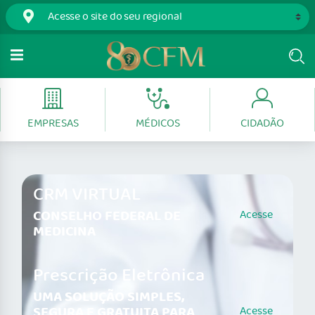
EMPRESAS
MÉDICOS
CIDADÃO
CRM VIRTUAL
CONSELHO FEDERAL DE
Acesse
MEDICINA
Prescrição Eletrônica
UMA SOLUÇÃO SIMPLES,
SEGURA E GRATUITA PARA
Acesse