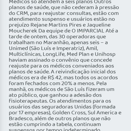
Médicos só atendem a seis planos Outros
planos de saúde, que não cederam à pressão
do CRM, para reajustar consultas, estão com
atendimento suspenso e usuários estão no
prejuízo Rejane Martins Pires e Jaqueline
Moucherek Da equipe de O IMPARCIAL Até a
tarde de ontem, das 30 operadoras que
trabalham no Maranhão, apenas seis – a
Unimed (São Luís e Imperatriz), Amil,
Multiclínicas, LongLife, Med Plan e Unihosp
haviam assinado o convênio que concede
reajuste para os médicos conveniados aos
planos de saúde. A reivindicação inicial dos
médicos era de R$ 42, mas todos os acordos
foram fechados com 20% a menos. Pela
manhã, os médicos de São Luís fizeram um
ato público, que ganhou a adesão dos
fisioterapeutas. Os atendimentos para os
usuários das seguradoras Unidas (formada
por 17 empresas), Golden Cross, Sul America e
Bradesco, além de outros planos que não
estão cumprindo a tabela, continuam
suspensos por tempo indeterminado.