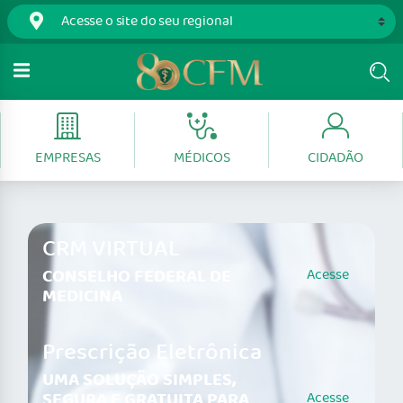
EMPRESAS
MÉDICOS
CIDADÃO
CRM VIRTUAL
CONSELHO FEDERAL DE
Acesse
MEDICINA
Prescrição Eletrônica
UMA SOLUÇÃO SIMPLES,
SEGURA E GRATUITA PARA
Acesse