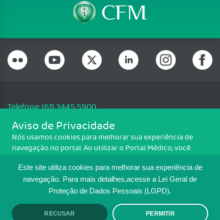
Telefone: (61) 3445 5900
Email: cfm@portalmedico.org.br
Aviso de Privacidade
SGAS 616, Conjunto D, Lote 115, L2 Sul, Brasília/DF - CEP: 70200-760 -
Nós usamos cookies para melhorar sua experiência de
CNPJ: 33.583.550/0001-30
navegação no portal. Ao utilizar o Portal Médico, você
Copyright CFM. Todos os direitos reservados.
concorda com a política de monitoramento de cookies.
Este site utiliza cookies para melhorar sua experiência de
Para ter mais informações sobre como isso é feito, acesse
MAPA DO SITE
Política de cookies
. Se você concorda, clique em ACEITO.
navegação.
Para mais detalhes,acesse a Lei Geral de
Proteção de Dados Pessoais (LGPD).
TRANSPARÊNCIA E PRESTAÇÃO DE
CONTAS
RECUSAR
PERMITIR
ACEITO