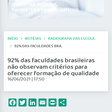
CONECTAR MÉDICOS,
PACIENTES E FARMACÊUTICOS.
INÍCIO
NOTÍCIAS
RADIOGRAFIA DAS ESCOLAS MÉDICAS
92% DAS FACULDADES BRASILEIRAS NÃO OBSERVAM CRITÉRIOS PARA OFERECER FORMAÇÃO DE QUALIDADE
92% das faculdades brasileiras
não observam critérios para
oferecer formação de qualidade
16/06/2021 | 17:50
Facebook
Twitter
LinkedIn
Email
Print
Share