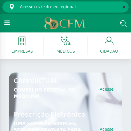
EMPRESAS
MÉDICOS
CIDADÃO
CRM VIRTUAL
CONSELHO FEDERAL DE
Acesse
MEDICINA
Prescrição Eletrônica
UMA SOLUÇÃO SIMPLES,
SEGURA E GRATUITA PARA
Acesse