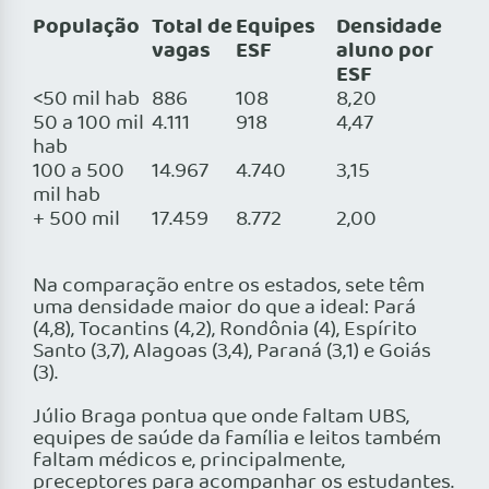
População
Total de
Equipes
Densidade
vagas
ESF
aluno por
ESF
<50 mil hab
886
108
8,20
50 a 100 mil
4.111
918
4,47
hab
100 a 500
14.967
4.740
3,15
mil hab
+ 500 mil
17.459
8.772
2,00
Na comparação entre os estados, sete têm
uma densidade maior do que a ideal: Pará
(4,8), Tocantins (4,2), Rondônia (4), Espírito
Santo (3,7), Alagoas (3,4), Paraná (3,1) e Goiás
(3).
Júlio Braga pontua que onde faltam UBS,
equipes de saúde da família e leitos também
faltam médicos e, principalmente,
preceptores para acompanhar os estudantes.