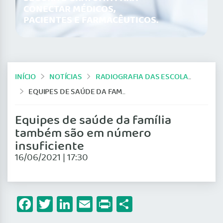
CONECTAR MÉDICOS,
PACIENTES E FARMACÊUTICOS.
INÍCIO
NOTÍCIAS
RADIOGRAFIA DAS ESCOLAS MÉDICAS
EQUIPES DE SAÚDE DA FAMÍLIA TAMBÉM SÃO EM NÚMERO INSUFICIENTE
Equipes de saúde da família
também são em número
insuficiente
16/06/2021 | 17:30
Facebook
Twitter
LinkedIn
Email
Print
Share