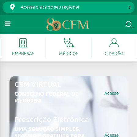
EMPRESAS
MÉDICOS
CIDADÃO
CRM VIRTUAL
CONSELHO FEDERAL DE
Acesse
MEDICINA
Prescrição Eletrônica
UMA SOLUÇÃO SIMPLES,
SEGURA E GRATUITA PARA
Acesse