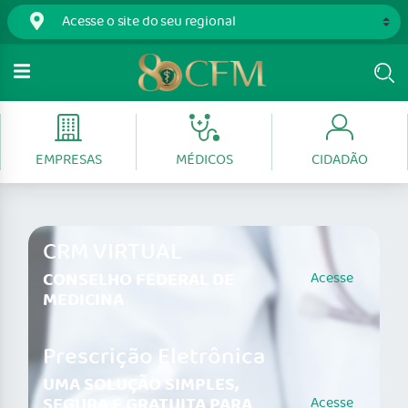
EMPRESAS
MÉDICOS
CIDADÃO
CRM VIRTUAL
CONSELHO FEDERAL DE
Acesse
MEDICINA
Prescrição Eletrônica
UMA SOLUÇÃO SIMPLES,
SEGURA E GRATUITA PARA
Acesse