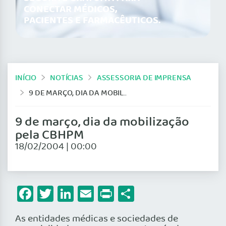
CONECTAR MÉDICOS,
PACIENTES E FARMACÊUTICOS.
INÍCIO
NOTÍCIAS
ASSESSORIA DE IMPRENSA
9 DE MARÇO, DIA DA MOBILIZAÇÃO PELA CBHPM
9 de março, dia da mobilização
pela CBHPM
18/02/2004 | 00:00
Facebook
Twitter
LinkedIn
Email
Print
Share
As entidades médicas e sociedades de