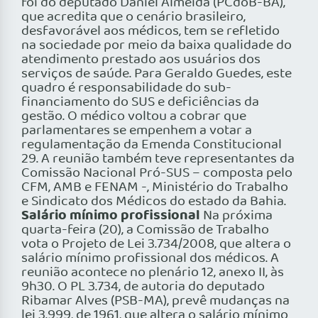
foi do deputado Daniel Almeida (PCdoB-BA),
que acredita que o cenário brasileiro,
desfavorável aos médicos, tem se refletido
na sociedade por meio da baixa qualidade do
atendimento prestado aos usuários dos
serviços de saúde. Para Geraldo Guedes, este
quadro é responsabilidade do sub-
financiamento do SUS e deficiências da
gestão. O médico voltou a cobrar que
parlamentares se empenhem a votar a
regulamentação da Emenda Constitucional
29. A reunião também teve representantes da
Comissão Nacional Pró-SUS – composta pelo
CFM, AMB e FENAM -, Ministério do Trabalho
e Sindicato dos Médicos do estado da Bahia.
Salário mínimo profissional
Na próxima
quarta-feira (20), a Comissão de Trabalho
vota o Projeto de Lei 3.734/2008, que altera o
salário mínimo profissional dos médicos. A
reunião acontece no plenário 12, anexo II, às
9h30. O PL 3.734, de autoria do deputado
Ribamar Alves (PSB-MA), prevê mudanças na
lei 3.999, de 1961, que altera o salário mínimo