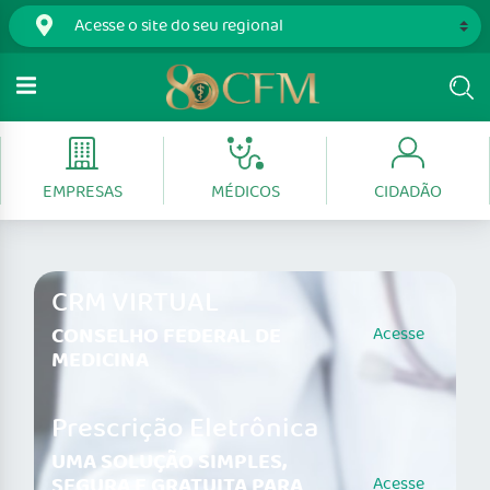
EMPRESAS
MÉDICOS
CIDADÃO
CRM VIRTUAL
CONSELHO FEDERAL DE
Acesse
MEDICINA
Prescrição Eletrônica
UMA SOLUÇÃO SIMPLES,
SEGURA E GRATUITA PARA
Acesse