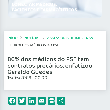
CONECTAR MÉDICOS,
PACIENTES E FARMACÊUTICOS.
INÍCIO
NOTÍCIAS
ASSESSORIA DE IMPRENSA
80% DOS MÉDICOS DO PSF TEM CONTRATOS PRECÁRIOS, ENFATIZOU GERALDO GUEDES
80% dos médicos do PSF tem
contratos precários, enfatizou
Geraldo Guedes
15/05/2009 | 00:00
Facebook
Twitter
LinkedIn
Email
Print
Share