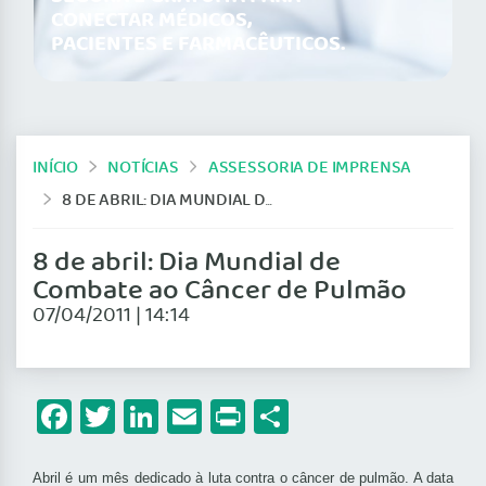
CONECTAR MÉDICOS,
PACIENTES E FARMACÊUTICOS.
INÍCIO
NOTÍCIAS
ASSESSORIA DE IMPRENSA
8 DE ABRIL: DIA MUNDIAL DE COMBATE AO CÂNCER DE PULMÃO
8 de abril: Dia Mundial de
Combate ao Câncer de Pulmão
07/04/2011 | 14:14
Facebook
Twitter
LinkedIn
Email
Print
Share
Abril é um mês dedicado à luta contra o câncer de pulmão. A data