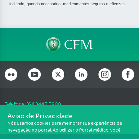
indicado, quando necessário, medicamentos seguros e eficazes.
Telefone: (61) 3445 5900
Email: cfm@portalmedico.org.br
Aviso de Privacidade
SGAS 616, Conjunto D, Lote 115, L2 Sul, Brasília/DF - CEP: 70200-760 -
Nós usamos cookies para melhorar sua experiência de
CNPJ: 33.583.550/0001-30
navegação no portal. Ao utilizar o Portal Médico, você
Copyright CFM. Todos os direitos reservados.
concorda com a política de monitoramento de cookies.