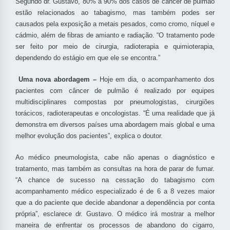
Segundo dr. Gustavo, 80% a 90% dos casos de câncer de pulmão
estão relacionados ao tabagismo, mas também podes ser
causados pela exposição a metais pesados, como cromo, níquel e
cádmio, além de fibras de amianto e radiação. “O tratamento pode
ser feito por meio de cirurgia, radioterapia e quimioterapia,
dependendo do estágio em que ele se encontra.”
Uma nova abordagem –
Hoje em dia, o acompanhamento dos
pacientes com câncer de pulmão é realizado por equipes
multidisciplinares compostas por pneumologistas, cirurgiões
torácicos, radioterapeutas e oncologistas. “É uma realidade que já
demonstra em diversos países uma abordagem mais global e uma
melhor evolução dos pacientes”, explica o doutor.
Ao médico pneumologista, cabe não apenas o diagnóstico e
tratamento, mas também as consultas na hora de parar de fumar.
“A chance de sucesso na cessação do tabagismo com
acompanhamento médico especializado é de 6 a 8 vezes maior
que a do paciente que decide abandonar a dependência por conta
própria”, esclarece dr. Gustavo. O médico irá mostrar a melhor
maneira de enfrentar os processos de abandono do cigarro,