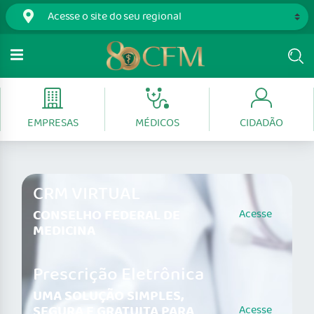
EMPRESAS
MÉDICOS
CIDADÃO
CRM VIRTUAL
CONSELHO FEDERAL DE
Acesse
MEDICINA
Prescrição Eletrônica
UMA SOLUÇÃO SIMPLES,
SEGURA E GRATUITA PARA
Acesse