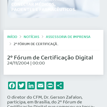
CONECTAR MÉDICOS,
PACIENTES E FARMACÊUTICOS.
INÍCIO
NOTÍCIAS
ASSESSORIA DE IMPRENSA
2º FÓRUM DE CERTIFICAÇÃO DIGITAL
2º Fórum de Certificação Digital
24/11/2004 | 00:00
Facebook
Twitter
LinkedIn
Email
Print
Share
O diretor do CFM, Dr. Gerson Zafalon,
participa, em Brasília, do 2º Fórum de