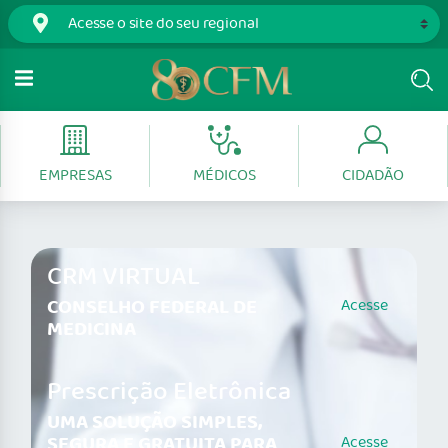
EMPRESAS
MÉDICOS
CIDADÃO
CRM VIRTUAL
CONSELHO FEDERAL DE
Acesse
MEDICINA
Prescrição Eletrônica
UMA SOLUÇÃO SIMPLES,
SEGURA E GRATUITA PARA
Acesse