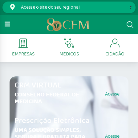
EMPRESAS
MÉDICOS
CIDADÃO
CRM VIRTUAL
CONSELHO FEDERAL DE
Acesse
MEDICINA
Prescrição Eletrônica
UMA SOLUÇÃO SIMPLES,
SEGURA E GRATUITA PARA
Acesse