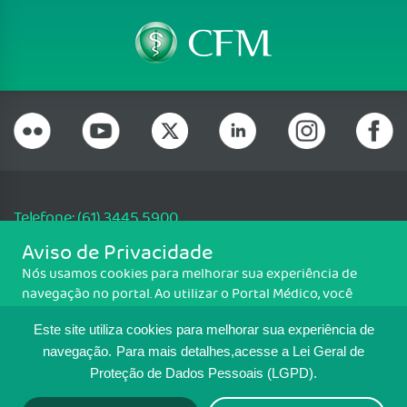
Telefone: (61) 3445 5900
Email: cfm@portalmedico.org.br
Aviso de Privacidade
SGAS 616, Conjunto D, Lote 115, L2 Sul, Brasília/DF - CEP: 70200-760 -
Nós usamos cookies para melhorar sua experiência de
CNPJ: 33.583.550/0001-30
navegação no portal. Ao utilizar o Portal Médico, você
Copyright CFM. Todos os direitos reservados.
concorda com a política de monitoramento de cookies.
Este site utiliza cookies para melhorar sua experiência de
Para ter mais informações sobre como isso é feito, acesse
MAPA DO SITE
Política de cookies
. Se você concorda, clique em ACEITO.
navegação.
Para mais detalhes,acesse a Lei Geral de
Proteção de Dados Pessoais (LGPD).
TRANSPARÊNCIA E PRESTAÇÃO DE