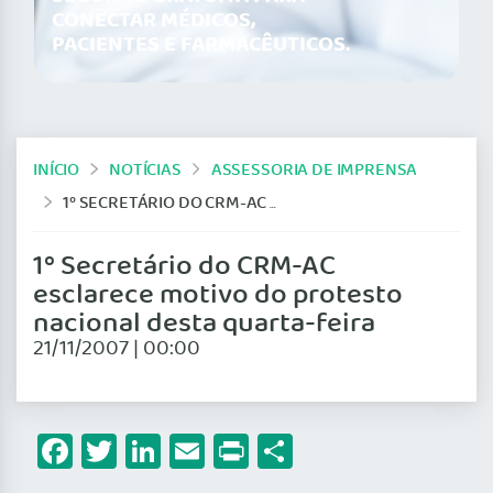
CONECTAR MÉDICOS,
PACIENTES E FARMACÊUTICOS.
INÍCIO
NOTÍCIAS
ASSESSORIA DE IMPRENSA
1º SECRETÁRIO DO CRM-AC ESCLARECE MOTIVO DO PROTESTO NACIONAL DESTA QUARTA-FEIRA
1º Secretário do CRM-AC
esclarece motivo do protesto
nacional desta quarta-feira
21/11/2007 | 00:00
Facebook
Twitter
LinkedIn
Email
Print
Share