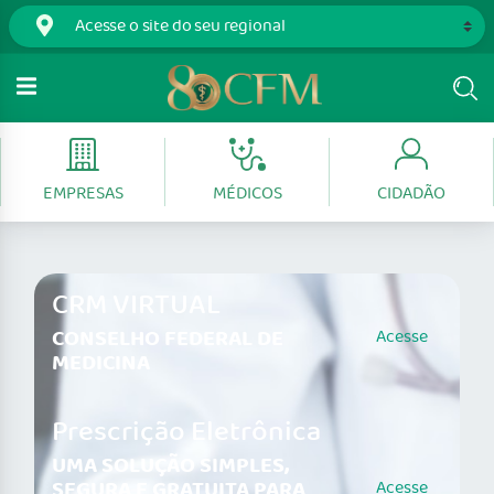
EMPRESAS
MÉDICOS
CIDADÃO
CRM VIRTUAL
CONSELHO FEDERAL DE
Acesse
MEDICINA
Prescrição Eletrônica
UMA SOLUÇÃO SIMPLES,
SEGURA E GRATUITA PARA
Acesse