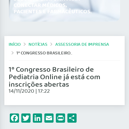
CONECTAR MÉDICOS,
PACIENTES E FARMACÊUTICOS.
INÍCIO
NOTÍCIAS
ASSESSORIA DE IMPRENSA
1º CONGRESSO BRASILEIRO DE PEDIATRIA ONLINE JÁ ESTÁ COM INSCRIÇÕES ABERTAS
1º Congresso Brasileiro de
Pediatria Online já está com
inscrições abertas
14/11/2020 | 17:22
Facebook
Twitter
LinkedIn
Email
Print
Share