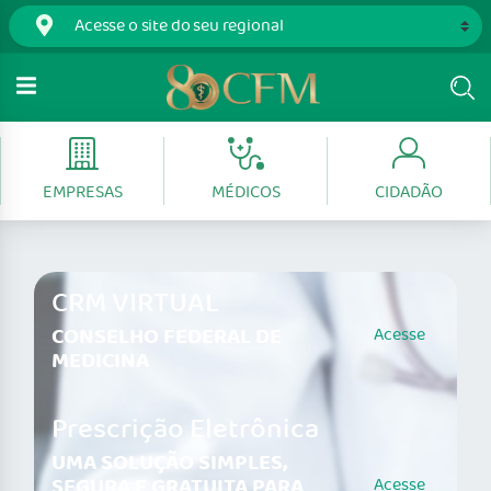
EMPRESAS
MÉDICOS
CIDADÃO
CRM VIRTUAL
CONSELHO FEDERAL DE
Acesse
MEDICINA
Prescrição Eletrônica
UMA SOLUÇÃO SIMPLES,
SEGURA E GRATUITA PARA
Acesse