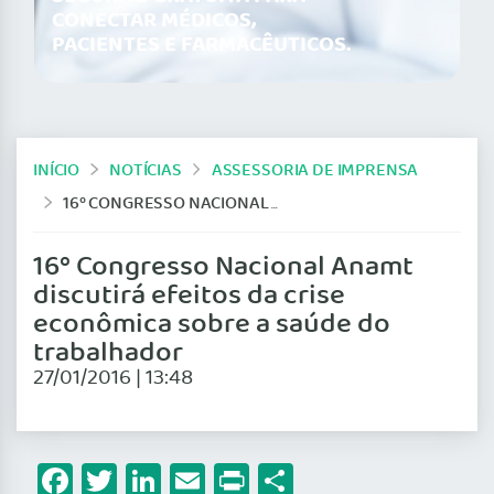
CONECTAR MÉDICOS,
PACIENTES E FARMACÊUTICOS.
INÍCIO
NOTÍCIAS
ASSESSORIA DE IMPRENSA
16º CONGRESSO NACIONAL ANAMT DISCUTIRÁ EFEITOS DA CRISE ECONÔMICA SOBRE A SAÚDE DO TRABALHADOR
16º Congresso Nacional Anamt
discutirá efeitos da crise
econômica sobre a saúde do
trabalhador
27/01/2016 | 13:48
Facebook
Twitter
LinkedIn
Email
Print
Share