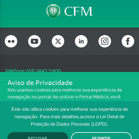
Telefone: (61) 3445 5900
Email: cfm@portalmedico.org.br
Aviso de Privacidade
SGAS 616, Conjunto D, Lote 115, L2 Sul, Brasília/DF - CEP: 70200-760 -
Nós usamos cookies para melhorar sua experiência de
CNPJ: 33.583.550/0001-30
navegação no portal. Ao utilizar o Portal Médico, você
Copyright CFM. Todos os direitos reservados.
concorda com a política de monitoramento de cookies.
Este site utiliza cookies para melhorar sua experiência de
Para ter mais informações sobre como isso é feito, acesse
MAPA DO SITE
Política de cookies
. Se você concorda, clique em ACEITO.
navegação.
Para mais detalhes,acesse a Lei Geral de
Proteção de Dados Pessoais (LGPD).
TRANSPARÊNCIA E PRESTAÇÃO DE
RECUSAR
PERMITIR