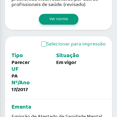
profissionais de saúde. (revisado)
Ver norma
Selecionar para impressão
Tipo
Situação
Parecer
Em vigor
UF
PA
Nº/Ano
17/2017
Ementa
Emissão de Atestado de Sanidade Mental