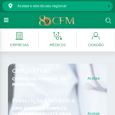
EMPRESAS
MÉDICOS
CIDADÃO
CRM VIRTUAL
CONSELHO FEDERAL DE
Acesse
MEDICINA
Prescrição Eletrônica
UMA SOLUÇÃO SIMPLES,
SEGURA E GRATUITA PARA
Acesse