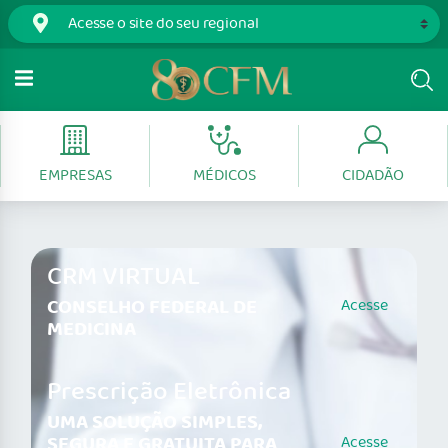
EMPRESAS
MÉDICOS
CIDADÃO
CRM VIRTUAL
CONSELHO FEDERAL DE
Acesse
MEDICINA
Prescrição Eletrônica
UMA SOLUÇÃO SIMPLES,
SEGURA E GRATUITA PARA
Acesse