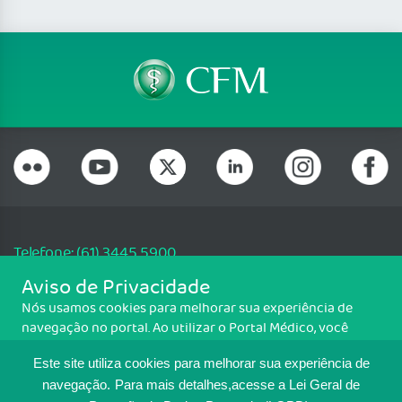
Telefone: (61) 3445 5900
Email: cfm@portalmedico.org.br
Aviso de Privacidade
SGAS 616, Conjunto D, Lote 115, L2 Sul, Brasília/DF - CEP: 70200-760 -
Nós usamos cookies para melhorar sua experiência de
CNPJ: 33.583.550/0001-30
navegação no portal. Ao utilizar o Portal Médico, você
Copyright CFM. Todos os direitos reservados.
concorda com a política de monitoramento de cookies.
Este site utiliza cookies para melhorar sua experiência de
Para ter mais informações sobre como isso é feito, acesse
MAPA DO SITE
Política de cookies
. Se você concorda, clique em ACEITO.
navegação.
Para mais detalhes,acesse a Lei Geral de