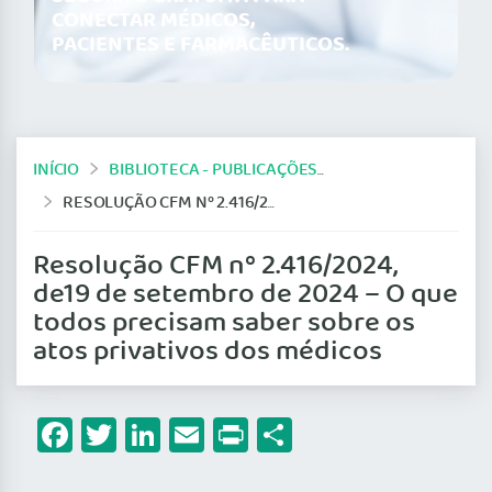
CONECTAR MÉDICOS,
PACIENTES E FARMACÊUTICOS.
INÍCIO
BIBLIOTECA - PUBLICAÇÕES DO CFM
RESOLUÇÃO CFM Nº 2.416/2024, DE19 DE SETEMBRO DE 2024 – O QUE TODOS PRECISAM SABER SOBRE OS ATOS PRIVATIVOS DOS MÉDICOS
Resolução CFM nº 2.416/2024,
de19 de setembro de 2024 – O que
todos precisam saber sobre os
atos privativos dos médicos
Facebook
Twitter
LinkedIn
Email
Print
Share