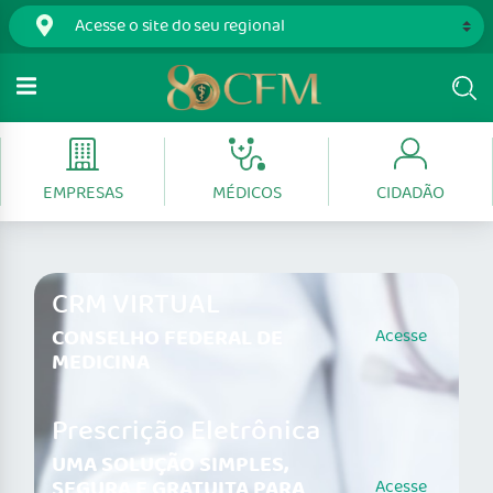
EMPRESAS
MÉDICOS
CIDADÃO
CRM VIRTUAL
CONSELHO FEDERAL DE
Acesse
MEDICINA
Prescrição Eletrônica
UMA SOLUÇÃO SIMPLES,
SEGURA E GRATUITA PARA
Acesse