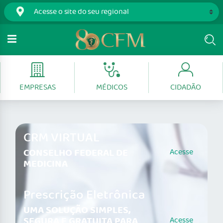
EMPRESAS
MÉDICOS
CIDADÃO
CRM VIRTUAL
CONSELHO FEDERAL DE
Acesse
MEDICINA
Prescrição Eletrônica
UMA SOLUÇÃO SIMPLES,
SEGURA E GRATUITA PARA
Acesse