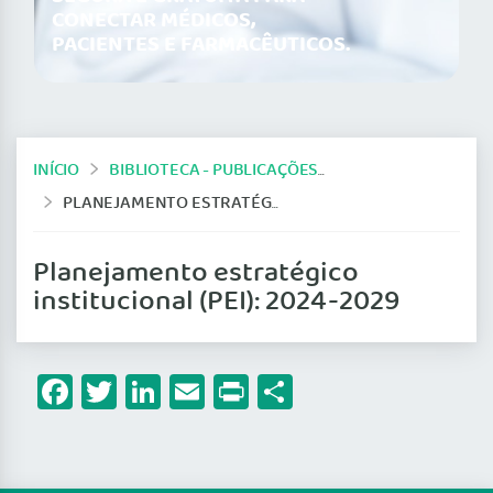
CONECTAR MÉDICOS,
PACIENTES E FARMACÊUTICOS.
INÍCIO
BIBLIOTECA - PUBLICAÇÕES DO CFM
PLANEJAMENTO ESTRATÉGICO INSTITUCIONAL (PEI): 2024-2029
Planejamento estratégico
institucional (PEI): 2024-2029
Facebook
Twitter
LinkedIn
Email
Print
Share