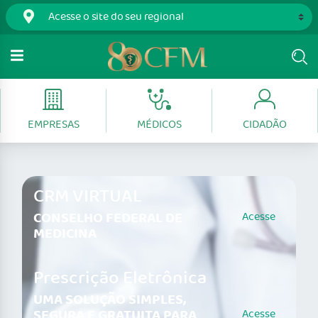
EMPRESAS
MÉDICOS
CIDADÃO
CRM VIRTUAL
CONSELHO FEDERAL DE
Acesse
MEDICINA
Prescrição Eletrônica
UMA SOLUÇÃO SIMPLES,
SEGURA E GRATUITA PARA
Acesse