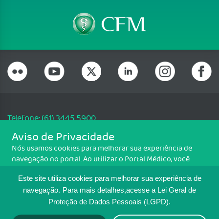
Telefone: (61) 3445 5900
Email: cfm@portalmedico.org.br
Aviso de Privacidade
SGAS 616, Conjunto D, Lote 115, L2 Sul, Brasília/DF - CEP: 70200-760 -
Nós usamos cookies para melhorar sua experiência de
CNPJ: 33.583.550/0001-30
navegação no portal. Ao utilizar o Portal Médico, você
Copyright CFM. Todos os direitos reservados.
concorda com a política de monitoramento de cookies.
Este site utiliza cookies para melhorar sua experiência de
Para ter mais informações sobre como isso é feito, acesse
MAPA DO SITE
Política de cookies
. Se você concorda, clique em ACEITO.
navegação.
Para mais detalhes,acesse a Lei Geral de
Proteção de Dados Pessoais (LGPD).
TRANSPARÊNCIA E PRESTAÇÃO DE