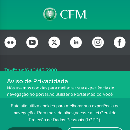
Telefone: (61) 3445 5900
Email: cfm@portalmedico.org.br
Aviso de Privacidade
SGAS 616, Conjunto D, Lote 115, L2 Sul, Brasília/DF - CEP: 70200-760 -
Nós usamos cookies para melhorar sua experiência de
CNPJ: 33.583.550/0001-30
navegação no portal. Ao utilizar o Portal Médico, você
Copyright CFM. Todos os direitos reservados.
concorda com a política de monitoramento de cookies.
Este site utiliza cookies para melhorar sua experiência de
Para ter mais informações sobre como isso é feito, acesse
MAPA DO SITE
Política de cookies
. Se você concorda, clique em ACEITO.
navegação.
Para mais detalhes,acesse a Lei Geral de
Proteção de Dados Pessoais (LGPD).
TRANSPARÊNCIA E PRESTAÇÃO DE