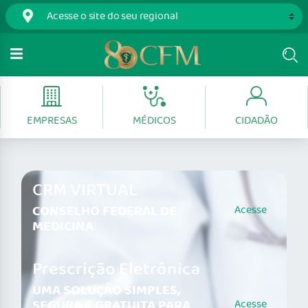
EMPRESAS
MÉDICOS
CIDADÃO
CRM VIRTUAL
CONSELHO FEDERAL DE
Acesse
MEDICINA
Prescrição Eletrônica
UMA SOLUÇÃO SIMPLES,
SEGURA E GRATUITA PARA
Acesse